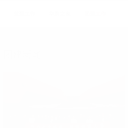
党建工作
华胜之家
团建工作
团建新闻