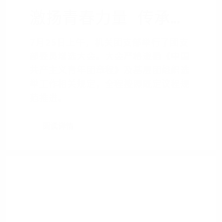
激扬青春力量 传承红色基因 ——机关团支部7月主题月活动纪实
7月25日上午，机关团支部举行了团支
部委员增选大会。大会严格遵循《中国
共产主义青年团章程》及基层团组织选
举工作相关规定，全程按照既定议程规
范推进。
阅读详情