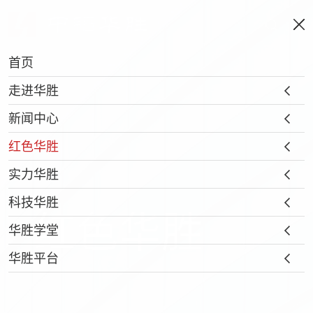
首页
走进华胜
新闻中心
红色华胜
实力华胜
科技华胜
红色华胜
华胜学堂
华胜平台