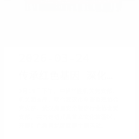
2026-03-24
传承红色基因 深化党团共建——中韬华胜联合多家支部开展首义红色教育联建活动
3月19日下午，中韬华胜机关党支部、
机关团支部，联合武汉市全咨监理协会
党支部、武汉房屋安全鉴定行业协会党
支部，共同走进武昌首义文化旅游区，
开展红色教育党团联建主题活动。