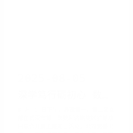
2025-08-05
深学笃行砺初心 数字赋能启新程 —— 监理第一、第二团支部联合开展主题团日活动
8 月 1 日下午，监理第一、第二团支
部在武汉市第一医院利济路院区扩建项
目联合开展主题团日活动，公司党委书