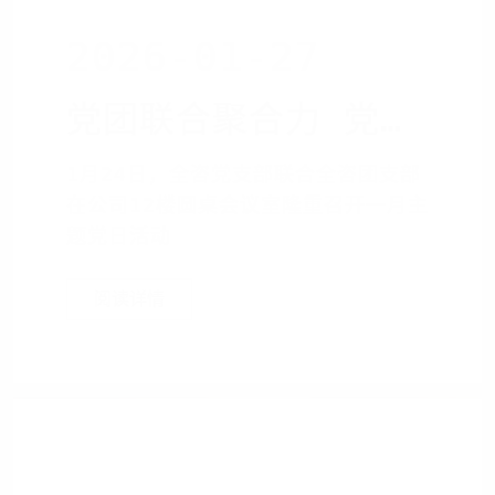
2026-01-27
党团联合聚合力 党业融合谋新篇丨2026年全咨党支部及全咨团支部一月主题党日活动顺利召开
1月24日，全咨党支部联合全咨团支部
在公司12楼圆桌会议室隆重召开一月主
题党日活动
阅读详情