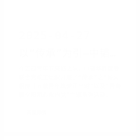
2025-04-27
以“传承”为引—中韬华胜团委组织开展“五四”青年节系列活动
在五四青年节来临之际，中韬华胜团委
联合党政工组织开展了“传承”之“薪火
相传廿五载青年筑梦正当时”以及“青春
暖夕阳团心永向党”主题系列活动。
阅读详情