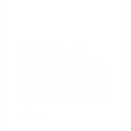
2025-12-02
凝心聚力 融合共进|房建板块成功召开“党建+业务+团建”三联会议 擘画高质量发展新篇章
11月29日下午，公司房建事业部联合
监理第一党支部、第二团支部，召开以
“聚力高质量发展”为主题的工作会议。
阅读详情