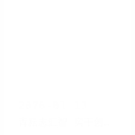
2026-01-13
青耘志汇智 实干创未来——中韬华胜2025年度团委工作总结会议顺利召开