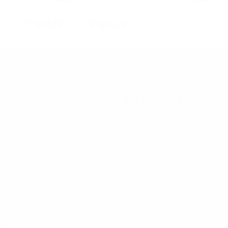
学堂讲师
学堂动态
华胜学堂开展“新愚公精神”
专题培训，激发员工奋斗动
能
A+
字号:
发布时间:2025-06-16
信
分
息来源:中韬华胜
享:
A
A-